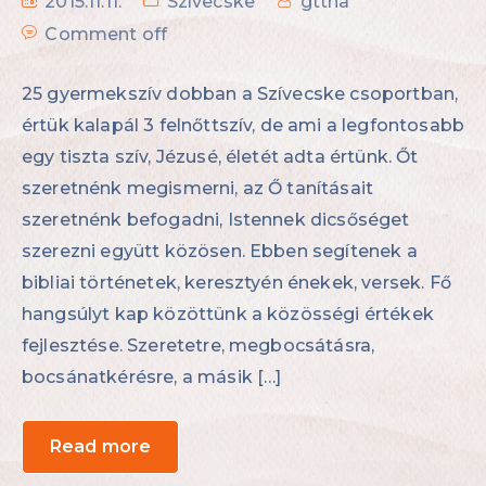
2015.11.11.
Szívecske
gttna
Comment off
25 gyermekszív dobban a Szívecske csoportban,
értük kalapál 3 felnőttszív, de ami a legfontosabb
egy tiszta szív, Jézusé, életét adta értünk. Őt
szeretnénk megismerni, az Ő tanításait
szeretnénk befogadni, Istennek dicsőséget
szerezni együtt közösen. Ebben segítenek a
bibliai történetek, keresztyén énekek, versek. Fő
hangsúlyt kap közöttünk a közösségi értékek
fejlesztése. Szeretetre, megbocsátásra,
bocsánatkérésre, a másik […]
Read more