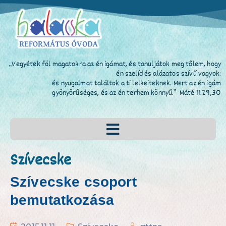
„Vegyétek föl magatokra az én igámat, és tanuljátok meg tőlem, hogy
én szelíd és alázatos szívű vagyok:
és nyugalmat találtok a ti lelkeiteknek. Mert az én igám
gyönyörűséges, és az én terhem könnyű.” Máté 11:29,30
Szívecske
Szívecske csoport
bemutatkozása