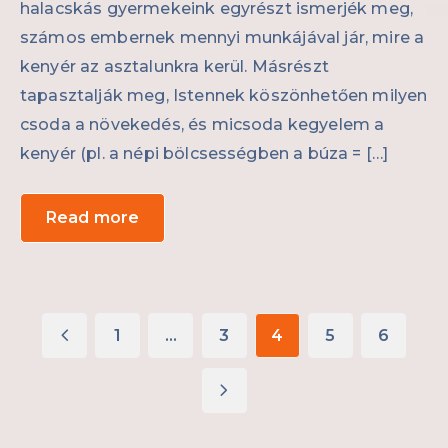
halacskás gyermekeink egyrészt ismerjék meg,
számos embernek mennyi munkájával jár, mire a
kenyér az asztalunkra kerül. Másrészt
tapasztalják meg, Istennek köszönhetően milyen
csoda a növekedés, és micsoda kegyelem a
kenyér (pl. a népi bölcsességben a búza = […]
Read more
1
…
3
4
5
6