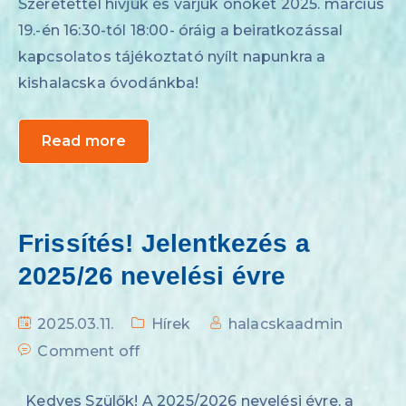
Szeretettel hívjuk és várjuk önöket 2025. március
19.-én 16:30-tól 18:00- óráig a beiratkozással
kapcsolatos tájékoztató nyílt napunkra a
kishalacska óvodánkba!
Read more
Frissítés! Jelentkezés a
2025/26 nevelési évre
2025.03.11.
Hírek
halacskaadmin
Comment off
Kedves Szülők! A 2025/2026 nevelési évre, a