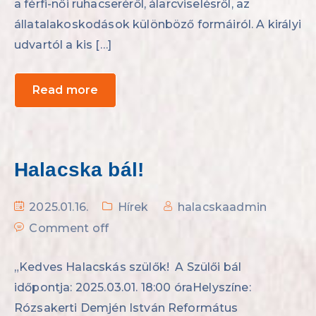
a férfi-női ruhacseréről, álarcviselésről, az
állatalakoskodások különböző formáiról. A királyi
udvartól a kis […]
Read more
Halacska bál!
2025.01.16.
Hírek
halacskaadmin
Comment off
„Kedves Halacskás szülők! A Szülői bál
időpontja: 2025.03.01. 18:00 óraHelyszíne:
Rózsakerti Demjén István Református