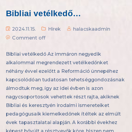
Bibliai vetélkedő…
2024.11.15.
Hírek
halacskaadmin
Comment off
Bibliai vetélkedő Az immáron negyedik
alkalommal megrendezett vetélkedőnket
néhány évvel ezelőtt a Reformáció ünnepéhez
kapcsolódóan tudatosan tehetséggondozásnak
álmodtuk meg, így az idei évben is azon
nagycsoportosok vehettek részt rajta, akiknek
Bibliai és keresztyén irodalmi ismereteiket
pedagógusaik kiemelkedőnek ítéltek az elmúlt
évek tapasztalatai alapján. A korábbi évekhez
képest bővült a résztvevők köre, hiszen nem