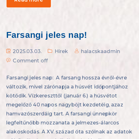
Farsangi jeles nap!
2025.03.03.
Hírek
halacskaadmin
Comment off
Farsangi jeles nap: A farsang hossza évről-évre
változik, mivel zárónapja a húsvét időpontjához
kötődik. Vízkereszttől (január 6.) a húsvétot
megelőző 40 napos nagyböjt kezdetéig, azaz
hamvazószerdáig tart. A farsangi ünnepkör
legfeltűnőbb mozzanata a jelmezes-álarcos
alakoskodás. A XV. század óta szólnak az adatok