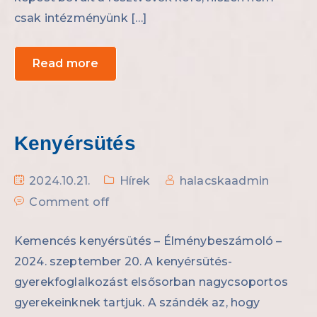
csak intézményünk […]
Read more
Kenyérsütés
2024.10.21.
Hírek
halacskaadmin
Comment off
Kemencés kenyérsütés – Élménybeszámoló –
2024. szeptember 20. A kenyérsütés-
gyerekfoglalkozást elsősorban nagycsoportos
gyerekeinknek tartjuk. A szándék az, hogy