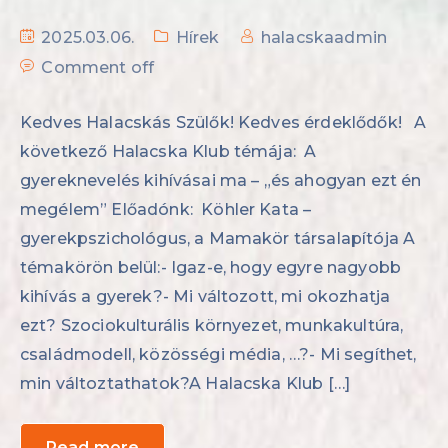
2025.03.06.
Hírek
halacskaadmin
Comment off
Kedves Halacskás Szülők! Kedves érdeklődők! A
következő Halacska Klub témája: A
gyereknevelés kihívásai ma – „és ahogyan ezt én
megélem” Előadónk: Köhler Kata –
gyerekpszichológus, a Mamakör társalapítója A
témakörön belül:- Igaz-e, hogy egyre nagyobb
kihívás a gyerek?- Mi változott, mi okozhatja
ezt? Szociokulturális környezet, munkakultúra,
családmodell, közösségi média, …?- Mi segíthet,
min változtathatok?A Halacska Klub […]
Read more