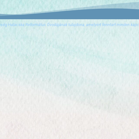
zség Halacska Református Óvodájának tulajdona, amelyért fenntart minden kapcs