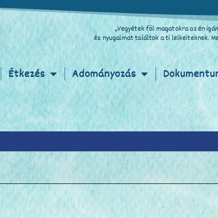
„Vegyétek föl magatokra az én igám
és nyugalmat találtok a ti lelkeiteknek. 
Étkezés
Adományozás
Dokumentu