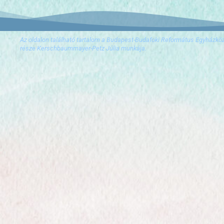
Az oldalon található tartalom a Budapest-Budafoki Református Egyházkö
része Kerschbaummayer-Petz Júlia munkája.