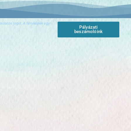
olatos jogot. A fényképek egy
Pályázati
beszámolóink