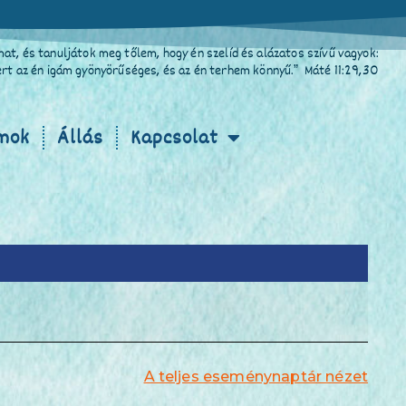
at, és tanuljátok meg tőlem, hogy én szelíd és alázatos szívű vagyok:
Mert az én igám gyönyörűséges, és az én terhem könnyű.” Máté 11:29,30
mok
Állás
Kapcsolat
A teljes eseménynaptár nézet