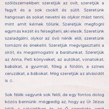
szőlőszemekben: szeretjük az ovit, szeretjük a
fagyit és a sok csokit és sütit. Szeretünk
hangosan és sokat nevetni és olykor mást tenni,
mint amit kérnek tőlünk. Szeretjük megfogni
egymás kezét és felsegíteni, aki elesik. Szeretünk
szaladgálni, olykor az óvó nénik elől, szeretünk
tornázni és énekelni. Szeretjük megvigasztalni a
sírót, és megsimogatni a barátunkat. Szeretjük
az Anna, Peti könyveket, az autókat, vonatokat,
babákat, a gyurmát, főleg a földön, a színes
ceruzákat, a bábokat. Még szeretjük az alvásidőt
is ☺.
Sok félék vagyunk sok felől, de egy fontos dolog
közös bennünk: mégpedig az, hogy az Úr Jézus
lakik a szívünkben és az Ő szeretete, amit