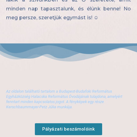
minden nap tapasztalunk, és élünk benne! No
meg persze, szeretjük egymást is! ☺
Az oldalon található tartalom a Budapest-Budafoki Református
Egyházközség Halacska Református Óvodájának tulajdona, amelyért
fenntart minden kapcsolatos jogot. A fényképek egy része
Kerschbaummayer-Petz Júlia munkája.
Pályázati beszámolóink