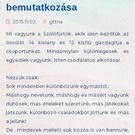
bemutatkozása
2015.11.02.
gttna
Mi vagyunk a Szőlőfürtök, akik idén kezdtük az
óvodát. 14 kislány és 12 kisfiú gazdagítja a
csoportunkat. Mindannyian különlegesek és
egyediek vagyunk, Isten csodálatos alkotásai.
Nézzük csak:
Sok mindenben különbözünk egymástól,:
Máshogy nevetünk, máshogy és másért vagyunk
dühösek, más ételeket szeretünk, más játékokat
játszunk, különböző családokból jöttünk és más
a jelünk!
De , mindezek mellett sok közös is van bennünk,