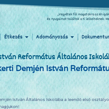
„Vegyétek föl magatokra az én igám
és nyugalmat találtok a ti lelkeiteknek. 
Étkezés
Adományozás
Dokumentu
István Református Általános Iskol
kerti Demjén István Reformátu
emjén István Általános Iskolába a leendő első osztály
 napjukon!