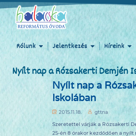
Rólunk
Jelentkezés
Híreink
Nyílt nap a Rózsakerti Demjén 
Nyílt nap a Rózsa
Iskolában
2015.11.18.
gttna
Szeretettel várják a Rózsakerti D
25-én 8 órakor kezdődően a nyílt