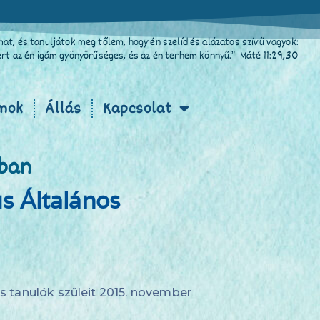
at, és tanuljátok meg tőlem, hogy én szelíd és alázatos szívű vagyok:
Mert az én igám gyönyörűséges, és az én terhem könnyű.” Máté 11:29,30
mok
Állás
Kapcsolat
ában
s Általános
os tanulók szüleit 2015. november