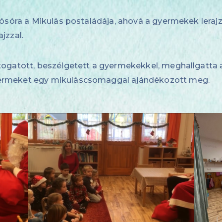
yósóra a Mikulás postaládája, ahová a gyermekek lerajz
jzzal.
ogatott, beszélgetett a gyermekekkel, meghallgatta a 
ermeket egy mikuláscsomaggal ajándékozott meg.