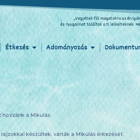
„Vegyétek föl magatokra az én igám
és nyugalmat találtok a ti lelkeiteknek. 
Étkezés
Adományozás
Dokumentu
t hozzánk a Mikulás.
rajzokkal készültek, várták a Mikulás érkezését.