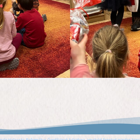
zség Halacska Református Óvodájának tulajdona, amelyért fenntart minden kapcs