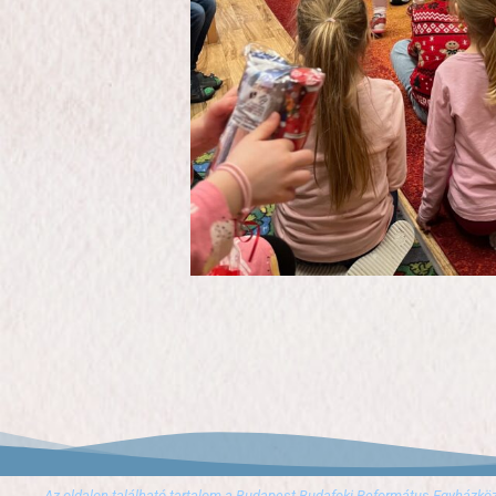
Az oldalon található tartalom a Budapest-Budafoki Református Egyházkö