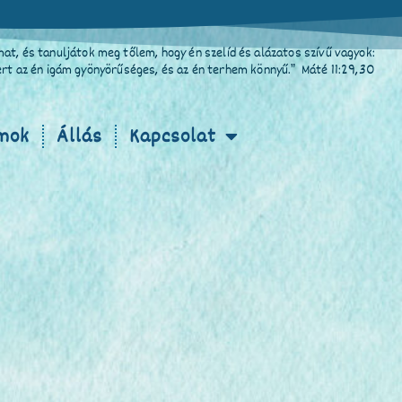
at, és tanuljátok meg tőlem, hogy én szelíd és alázatos szívű vagyok:
Mert az én igám gyönyörűséges, és az én terhem könnyű.” Máté 11:29,30
mok
Állás
Kapcsolat