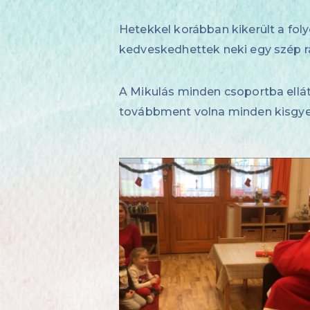
Hetekkel korábban kikerült a fol
kedveskedhettek neki egy szép ra
A Mikulás minden csoportba ellát
továbbment volna minden kisgy