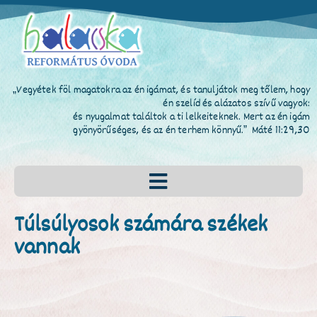
„Vegyétek föl magatokra az én igámat, és tanuljátok meg tőlem, hogy
én szelíd és alázatos szívű vagyok:
és nyugalmat találtok a ti lelkeiteknek. Mert az én igám
gyönyörűséges, és az én terhem könnyű.” Máté 11:29,30
Túlsúlyosok számára székek
vannak