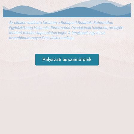
Az oldalon található tartalom a Budapest-Budafoki Református
Egyházközség Halacska Református Óvodájának tulajdona, amelyért
fenntart minden kapcsolatos jogot. A fényképek egy része
Kerschbaummayer-Petz Júlia munkája.
Pályázati beszámolóink