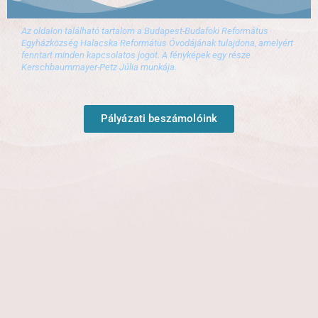
Az oldalon található tartalom a Budapest-Budafoki Református
Egyházközség Halacska Református Óvodájának tulajdona, amelyért
fenntart minden kapcsolatos jogot. A fényképek egy része
Kerschbaummayer-Petz Júlia munkája.
Pályázati beszámolóink