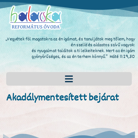
„Vegyétek föl magatokra az én igámat, és tanuljátok meg tőlem, hogy
én szelíd és alázatos szívű vagyok:
és nyugalmat találtok a ti lelkeiteknek. Mert az én igám
gyönyörűséges, és az én terhem könnyű.” Máté 11:29,30
Akadálymentesített bejárat