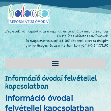
„Vegyétek föl magatokra az én igámat, és tanuljátok meg tőlem, hogy
én szelíd és alázatos szívű vagyok:
és nyugalmat találtok a ti lelkeiteknek. Mert az én igám
gyönyörűséges, és az én terhem könnyű.” Máté 11:29,30
Információ óvodai felvétellel
kapcsolatban
Információ óvodai
felvétellel kapcsolatban