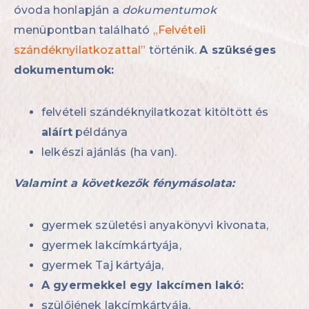
óvoda honlapján a
dokumentumok
menüpontban található
„Felvételi
szándéknyilatkozattal”
történik.
A szükséges
dokumentumok:
felvételi szándéknyilatkozat kitöltött és
aláírt
példánya
lelkészi ajánlás (ha van).
Valamint a következők fénymásolata:
gyermek születési anyakönyvi kivonata,
gyermek lakcímkártyája,
gyermek Taj kártyája,
A gyermekkel egy lakcímen lakó:
szülőjének lakcímkártyája,