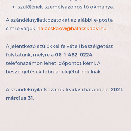
szülőjének személyazonosító okmánya.
A szándéknyilatkozatokat az alábbi e-posta
címre várjuk:
halacskaovi@halacskaovi.hu
A jelentkező szülőkkel felvételi beszélgetést
folytatunk, melyre a
06-1-482-0224
telefonszámon lehet időpontot kérni. A
beszélgetések február elejétől indulnak.
A szándéknyilatkozatok leadási határideje:
2021.
március 31.