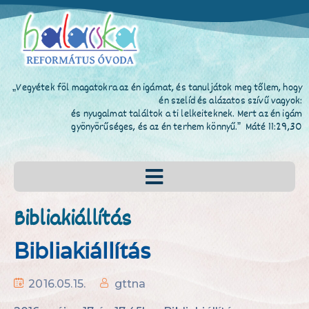
„Vegyétek föl magatokra az én igámat, és tanuljátok meg tőlem, hogy
én szelíd és alázatos szívű vagyok:
és nyugalmat találtok a ti lelkeiteknek. Mert az én igám
gyönyörűséges, és az én terhem könnyű.” Máté 11:29,30
Bibliakiállítás
Bibliakiállítás
2016.05.15.
gttna