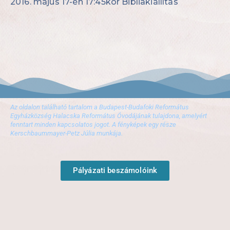
2016. május 17-én 17:45kor Bibliakiállítás
Az oldalon található tartalom a Budapest-Budafoki Református
Egyházközség Halacska Református Óvodájának tulajdona, amelyért
fenntart minden kapcsolatos jogot. A fényképek egy része
Kerschbaummayer-Petz Júlia munkája.
Pályázati beszámolóink