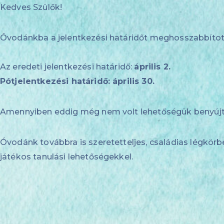
Kedves Szülők!
Óvodánkba a jelentkezési határidőt meghosszabbítot
Az eredeti jelentkezési határidő:
április 2.
Pótjelentkezési határidő: április 30.
Amennyiben eddig még nem volt lehetőségük benyújtan
Óvodánk továbbra is szeretetteljes, családias légkör
játékos tanulási lehetőségekkel.