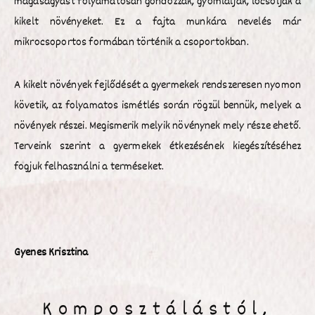
magaságyást folyamatosan gondozzák, gyomlálják, locsolják a
kikelt növényeket. Ez a fajta munkára nevelés már
mikrocsoportos formában történik a csoportokban.
A kikelt növények fejlődését a gyermekek rendszeresen nyomon
követik, az folyamatos ismétlés során rögzül bennük, melyek a
növények részei. Megismerik melyik növénynek mely része ehető.
Terveink szerint a gyermekek étkezésének kiegészítéséhez
fogjuk felhasználni a terméseket.
Gyenes Krisztina
Komposztálástól,