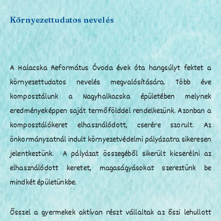
Környezettudatos nevelés
A Halacska Református Óvoda évek óta hangsúlyt fektet a
környezettudatos nevelés megvalósítására. Több éve
komposztálunk a Nagyhalkacska épületében melynek
eredményeképpen saját termőfölddel rendelkezünk. Azonban a
komposztálókeret elhasználódott, cserére szorult. Az
önkormányzatnál indult környezetvédelmi pályázatra sikeresen
jelentkeztünk. A pályázat összegéből sikerült kicserélni az
elhasználódott keretet, magaságyásokat szereztünk be
mindkét épületünkbe.
Ősszel a gyermekek aktívan részt vállaltak az őszi lehullott