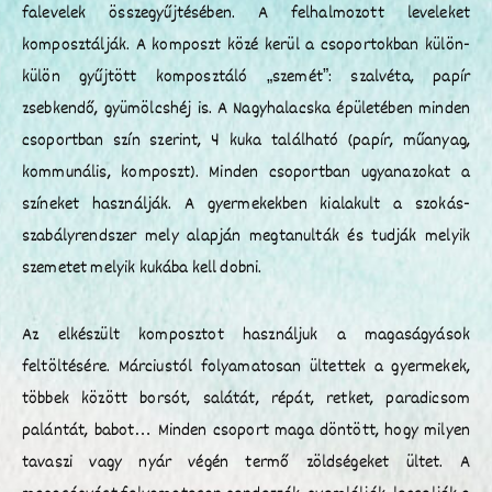
falevelek összegyűjtésében. A felhalmozott leveleket
komposztálják. A komposzt közé kerül a csoportokban külön-
külön gyűjtött komposztáló „szemét”: szalvéta, papír
zsebkendő, gyümölcshéj is. A Nagyhalacska épületében minden
csoportban szín szerint, 4 kuka található (papír, műanyag,
kommunális, komposzt). Minden csoportban ugyanazokat a
színeket használják. A gyermekekben kialakult a szokás-
szabályrendszer mely alapján megtanulták és tudják melyik
szemetet melyik kukába kell dobni.
Az elkészült komposztot használjuk a magaságyások
feltöltésére. Márciustól folyamatosan ültettek a gyermekek,
többek között borsót, salátát, répát, retket, paradicsom
palántát, babot… Minden csoport maga döntött, hogy milyen
tavaszi vagy nyár végén termő zöldségeket ültet. A